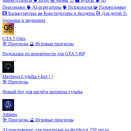
Маркетплейсы
🛡
️ВПН
🤡
Мемы
🧑
‍🏫 Курсы
🧠
AI
Персонажи
🧠
AI-агрегаторы
🧠
Психология
🧩
Головоломки
🧮
Калькуляторы
🧱
Конструкторы и билдеры
🧸
Для детей
🩺
Здоровье и медицина
GTA 5 Onix
🎯 Прогнозы
🔮 Игровые прогнозы
Подсказки по вероятности для GTA 5 RP
Матрица Судьбы • Бот [ ]
🎯 Прогнозы
Новый бот для расчёта матрицы судьбы
Athletix
🎯 Прогнозы
🔮 Игровые прогнозы
AI-приложение для прогнозов на футбол в 250 лигах.