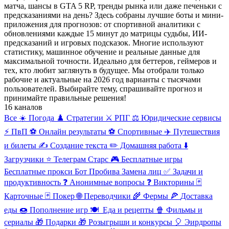
матча, шансы в GTA 5 RP, тренды рынка или даже печеньки с
предсказаниями на день? Здесь собраны лучшие боты и мини-
приложения для прогнозов: от спортивной аналитики с
обновлениями каждые 15 минут до матрицы судьбы, ИИ-
предсказаний и игровых подсказок. Многие используют
статистику, машинное обучение и реальные данные для
максимальной точности. Идеально для беттеров, геймеров и
тех, кто любит заглянуть в будущее. Мы отобрали только
рабочие и актуальные на 2026 год варианты с тысячами
пользователей. Выбирайте тему, спрашивайте прогноз и
принимайте правильные решения!
16 каналов
Все
☀️ Погода
♟️ Стратегии
⚔️ РПГ
⚖️ Юридические сервисы
⚡ ПвП
⚽ Онлайн результаты
⚽ Спортивные
✈️ Путешествия
и билеты
✍️ Создание текста
✏️ Домашняя работа
⬇️
Загрузчики
⭐ Телеграм Старс
🎮
Бесплатные игры
Бесплатные прокси
Бот Пробива
Замена лиц
✅ Задачи и
продуктивность
❓ Анонимные вопросы
❓ Викторины
🃏
Карточные
🃏 Покер
🌐
Переводчики
🌾
Фермы
🍕
Доставка
еды
🍩
Пополнение игр
🍽
️ ️Еда и рецепты
🍿
Фильмы и
сериалы
🎁
Подарки
🎁
Розыгрыши и конкурсы
🎈
Эирдропы