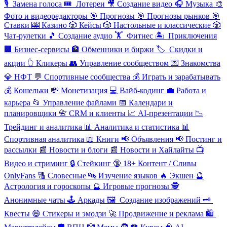
🎙
️ Замена голоса
🎟
️ Лотереи
🎥
Создание видео
🎧
Музыка
🎨
Фото и видеоредакторы
🎯
Прогнозы
🎯
Прогнозы рынков
🎯
Ставки
🎰
Казино
🎲
Кейсы
🎲
Настольные и классические
🎲
Чат-рулетки
🎵
Создание аудио
🏋
️ Фитнес
🏝
️ Приключения
🏢
Бизнес-сервисы
🏦
Обменники и биржи
🏷
️ Скидки и
акции
👆
Кликеры
👥
Управление сообществом
💌
Знакомства
💎
НФТ
💬
Спортивные сообщества
💰
Играть и зарабатывать
💰
Кошельки
💸
Монетизация
💻
Вайб-кодинг
💼
Работа и
карьера
📂
Управление файлами
📅
Календари и
планировщики
📇
CRM и клиенты
📈
AI-презентации
📉
Трейдинг и аналитика
📊
Аналитика и статистика
📊
Спортивная аналитика
📖
Книги
📢
Объявления
📢
Постинг и
рассылки
📰
Новости и блоги
📰
Новости и Хайлайты
📺
Видео и стриминг
🔒
Стейкинг
🔞
18+ Контент / Сливы
OnlyFans
🔠
Словесные
🔤
Изучение языков
🔥
Экшен
🔮
Астрология и гороскопы
🔮
Игровые прогнозы
🕵
️Анонимные чаты
🕹
️Аркады
🖼
️ Создание изображений
🗝
Квесты
😄
Стикеры и эмодзи
🚀
Продвижение и реклама
🛍