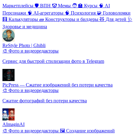
Маркетплейсы
🛡
️ВПН
🤡
Мемы
🧑
‍🏫 Курсы
🧠
AI
Персонажи
🧠
AI-агрегаторы
🧠
Психология
🧩
Головоломки
🧮
Калькуляторы
🧱
Конструкторы и билдеры
🧸
Для детей
🩺
Здоровье и медицина
ReStyle Photo | Ghibli
🎨 Фото и видеоредакторы
Сервис для быстрой стилизации фото в Telegram
PicPress — Cжатие изображений без потери качества
🎨 Фото и видеоредакторы
Сжатие фотографий без потери качества
AImaginAI
🎨 Фото и видеоредакторы
🖼️ Создание изображений