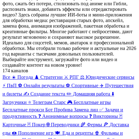
фото, сжать без потери, стилизовать под аниме или Гибли,
распознать знаки, добавить эффекты или отредактировать
видео? Здесь собраны лучшие ИИ-боты и мини-приложения
для обработки медиа: реставрация старых фото, апскейл,
замена фона, анимация изображений, пакетная обработка и
креативные фильтры. Многие работают с нейросетями, дают
результат мгновенно и сохраняют высокое разрешение.
Идеально для соцсетей, мемов, аватарок и профессиональной
обработки. Мы отобрали только рабочие и актуальные на 2026
год варианты с тысячами довольных пользователей.
Выбирайте инструмент, загружайте фото или видео и
создавайте контент на новом уровне!
174 каналов
Все
☀️ Погода
♟️ Стратегии
⚔️ РПГ
⚖️ Юридические сервисы
⚡ ПвП
⚽ Онлайн результаты
⚽ Спортивные
✈️ Путешествия
и билеты
✍️ Создание текста
✏️ Домашняя работа
⬇️
Загрузчики
⭐ Телеграм Старс
🎮
Бесплатные игры
Бесплатные прокси
Бот Пробива
Замена лиц
✅ Задачи и
продуктивность
❓ Анонимные вопросы
❓ Викторины
🃏
Карточные
🃏 Покер
🌐
Переводчики
🌾
Фермы
🍕
Доставка
еды
🍩
Пополнение игр
🍽
️ ️Еда и рецепты
🍿
Фильмы и