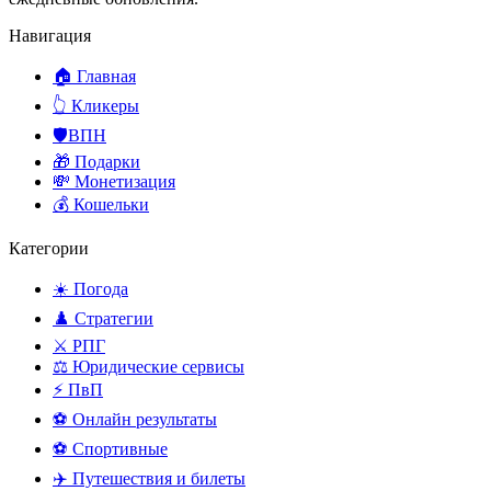
Навигация
🏠 Главная
👆 Кликеры
🛡️ВПН
🎁 Подарки
💸 Монетизация
💰 Кошельки
Категории
☀️ Погода
♟️ Стратегии
⚔️ РПГ
⚖️ Юридические сервисы
⚡ ПвП
⚽ Онлайн результаты
⚽ Спортивные
✈️ Путешествия и билеты