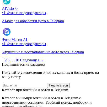
AIVisio ✨
🎨 Фото и видеоредакторы
AI-бот для обработки фото в Telegram
Фото Магия AI
🎨 Фото и видеоредакторы
Улучшение и восстановление фото через Telegram
Пагинация
1
2
3
…
10
Следующая →
Подпишитесь на рассылку
записей
Получайте уведомления о новых каналах и ботаx прямо на
вашу почту
Подписаться
Каталог приложений и ботов в Telegram
Каталог мини-приложений и ботов в Telegram с
проверенными ссылками. Удобный поиск, подборки и
ежедневные обновления.