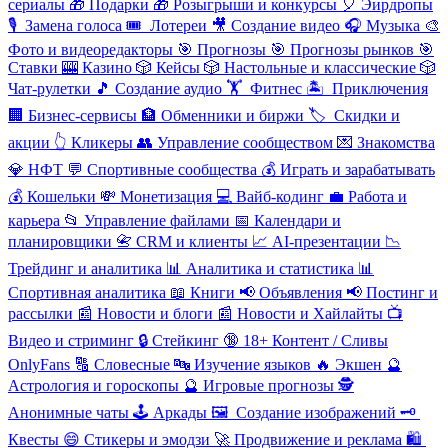
сериалы
🎁
Подарки
🎁
Розыгрыши и конкурсы
🎈
Эирдропы
🎙
️ Замена голоса
🎟
️ Лотереи
🎥
Создание видео
🎧
Музыка
🎨
Фото и видеоредакторы
🎯
Прогнозы
🎯
Прогнозы рынков
🎯
Ставки
🎰
Казино
🎲
Кейсы
🎲
Настольные и классические
🎲
Чат-рулетки
🎵
Создание аудио
🏋
️ Фитнес
🏝
️ Приключения
🏢
Бизнес-сервисы
🏦
Обменники и биржи
🏷
️ Скидки и
акции
👆
Кликеры
👥
Управление сообществом
💌
Знакомства
💎
НФТ
💬
Спортивные сообщества
💰
Играть и зарабатывать
💰
Кошельки
💸
Монетизация
💻
Вайб-кодинг
💼
Работа и
карьера
📂
Управление файлами
📅
Календари и
планировщики
📇
CRM и клиенты
📈
AI-презентации
📉
Трейдинг и аналитика
📊
Аналитика и статистика
📊
Спортивная аналитика
📖
Книги
📢
Объявления
📢
Постинг и
рассылки
📰
Новости и блоги
📰
Новости и Хайлайты
📺
Видео и стриминг
🔒
Стейкинг
🔞
18+ Контент / Сливы
OnlyFans
🔠
Словесные
🔤
Изучение языков
🔥
Экшен
🔮
Астрология и гороскопы
🔮
Игровые прогнозы
🕵
️Анонимные чаты
🕹
️Аркады
🖼
️ Создание изображений
🗝
Квесты
😄
Стикеры и эмодзи
🚀
Продвижение и реклама
🛍