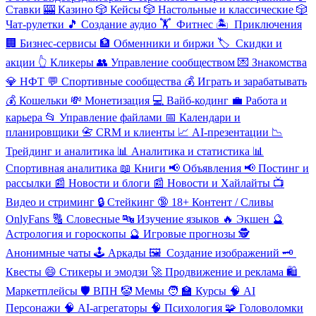
Ставки
🎰
Казино
🎲
Кейсы
🎲
Настольные и классические
🎲
Чат-рулетки
🎵
Создание аудио
🏋
️ Фитнес
🏝
️ Приключения
🏢
Бизнес-сервисы
🏦
Обменники и биржи
🏷
️ Скидки и
акции
👆
Кликеры
👥
Управление сообществом
💌
Знакомства
💎
НФТ
💬
Спортивные сообщества
💰
Играть и зарабатывать
💰
Кошельки
💸
Монетизация
💻
Вайб-кодинг
💼
Работа и
карьера
📂
Управление файлами
📅
Календари и
планировщики
📇
CRM и клиенты
📈
AI-презентации
📉
Трейдинг и аналитика
📊
Аналитика и статистика
📊
Спортивная аналитика
📖
Книги
📢
Объявления
📢
Постинг и
рассылки
📰
Новости и блоги
📰
Новости и Хайлайты
📺
Видео и стриминг
🔒
Стейкинг
🔞
18+ Контент / Сливы
OnlyFans
🔠
Словесные
🔤
Изучение языков
🔥
Экшен
🔮
Астрология и гороскопы
🔮
Игровые прогнозы
🕵
️Анонимные чаты
🕹
️Аркады
🖼
️ Создание изображений
🗝
Квесты
😄
Стикеры и эмодзи
🚀
Продвижение и реклама
🛍
Маркетплейсы
🛡
️ВПН
🤡
Мемы
🧑
‍🏫 Курсы
🧠
AI
Персонажи
🧠
AI-агрегаторы
🧠
Психология
🧩
Головоломки