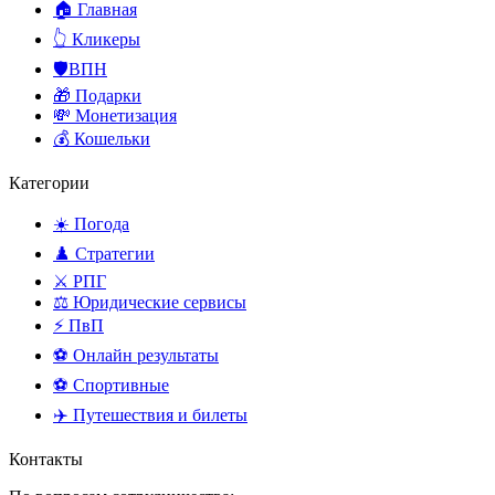
🏠 Главная
👆 Кликеры
🛡️ВПН
🎁 Подарки
💸 Монетизация
💰 Кошельки
Категории
☀️ Погода
♟️ Стратегии
⚔️ РПГ
⚖️ Юридические сервисы
⚡ ПвП
⚽ Онлайн результаты
⚽ Спортивные
✈️ Путешествия и билеты
Контакты