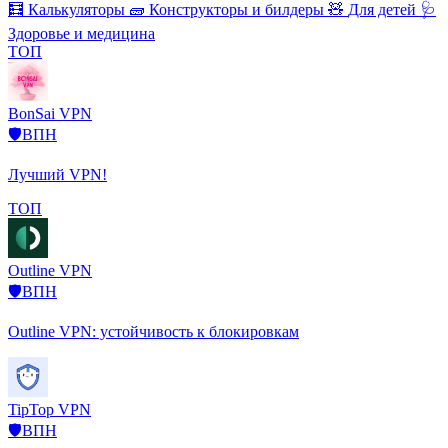
🧮
Калькуляторы
🧱
Конструкторы и билдеры
🧸
Для детей
🩺
Здоровье и медицина
ТОП
BonSai VPN
🛡️ВПН
Лучший VPN!
ТОП
Outline VPN
🛡️ВПН
Outline VPN: устойчивость к блокировкам
TipTop VPN
🛡️ВПН