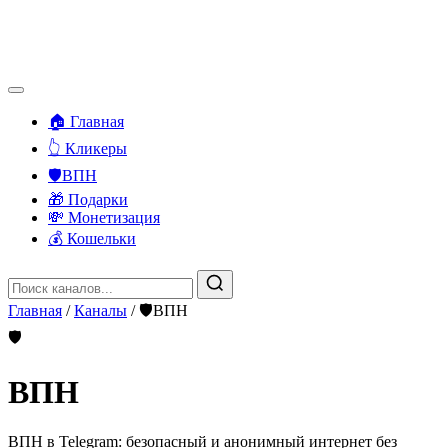
🏠 Главная
👆 Кликеры
🛡️ВПН
🎁 Подарки
💸 Монетизация
💰 Кошельки
Главная
/
Каналы
/
🛡️ВПН
🛡
️ВПН
ВПН в Telegram: безопасный и анонимный интернет без