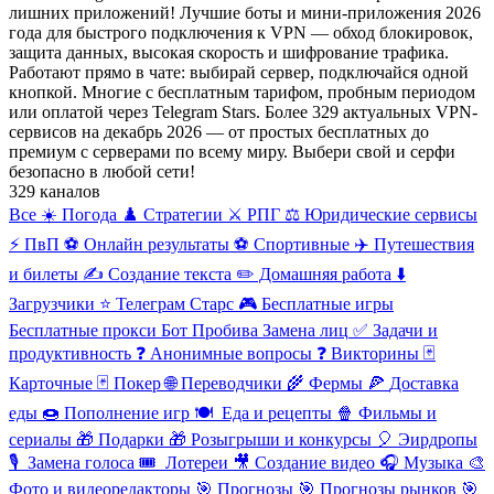
лишних приложений! Лучшие боты и мини-приложения 2026
года для быстрого подключения к VPN — обход блокировок,
защита данных, высокая скорость и шифрование трафика.
Работают прямо в чате: выбирай сервер, подключайся одной
кнопкой. Многие с бесплатным тарифом, пробным периодом
или оплатой через Telegram Stars. Более 329 актуальных VPN-
сервисов на декабрь 2026 — от простых бесплатных до
премиум с серверами по всему миру. Выбери свой и серфи
безопасно в любой сети!
329 каналов
Все
☀️ Погода
♟️ Стратегии
⚔️ РПГ
⚖️ Юридические сервисы
⚡ ПвП
⚽ Онлайн результаты
⚽ Спортивные
✈️ Путешествия
и билеты
✍️ Создание текста
✏️ Домашняя работа
⬇️
Загрузчики
⭐ Телеграм Старс
🎮
Бесплатные игры
Бесплатные прокси
Бот Пробива
Замена лиц
✅ Задачи и
продуктивность
❓ Анонимные вопросы
❓ Викторины
🃏
Карточные
🃏 Покер
🌐
Переводчики
🌾
Фермы
🍕
Доставка
еды
🍩
Пополнение игр
🍽
️ ️Еда и рецепты
🍿
Фильмы и
сериалы
🎁
Подарки
🎁
Розыгрыши и конкурсы
🎈
Эирдропы
🎙
️ Замена голоса
🎟
️ Лотереи
🎥
Создание видео
🎧
Музыка
🎨
Фото и видеоредакторы
🎯
Прогнозы
🎯
Прогнозы рынков
🎯