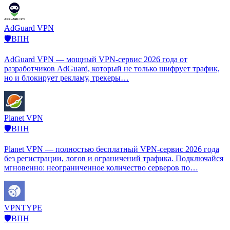
AdGuard VPN
🛡️ВПН
AdGuard VPN — мощный VPN-сервис 2026 года от
разработчиков AdGuard, который не только шифрует трафик,
но и блокирует рекламу, трекеры…
Planet VPN
🛡️ВПН
Planet VPN — полностью бесплатный VPN-сервис 2026 года
без регистрации, логов и ограничений трафика. Подключайся
мгновенно: неограниченное количество серверов по…
VPNTYPE
🛡️ВПН