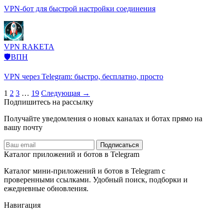
VPN-бот для быстрой настройки соединения
VPN RAKETA
🛡️ВПН
VPN через Telegram: быстро, бесплатно, просто
Пагинация
1
2
3
…
19
Следующая →
Подпишитесь на рассылку
записей
Получайте уведомления о новых каналах и ботаx прямо на
вашу почту
Подписаться
Каталог приложений и ботов в Telegram
Каталог мини-приложений и ботов в Telegram с
проверенными ссылками. Удобный поиск, подборки и
ежедневные обновления.
Навигация