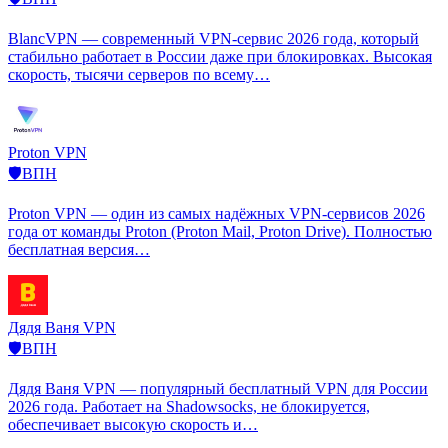
BlancVPN — современный VPN-сервис 2026 года, который
стабильно работает в России даже при блокировках. Высокая
скорость, тысячи серверов по всему…
Proton VPN
🛡️ВПН
Proton VPN — один из самых надёжных VPN-сервисов 2026
года от команды Proton (Proton Mail, Proton Drive). Полностью
бесплатная версия…
Дядя Ваня VPN
🛡️ВПН
Дядя Ваня VPN — популярный бесплатный VPN для России
2026 года. Работает на Shadowsocks, не блокируется,
обеспечивает высокую скорость и…