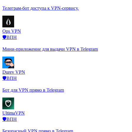
Телеграм-бот доступа к VPN-сервису.
Ops VPN
🛡️ВПН
Мини-приложение для выдачи VPN в Telegram
Durev VPN
🛡️ВПН
Бот для VPN прямо в Telegram
UltimaVPN
🛡️ВПН
Безопасный VPN прямо в Telegram