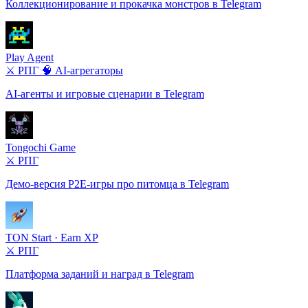
Коллекционирование и прокачка монстров в Telegram
Play Agent
⚔️ РПГ
🧠 AI-агрегаторы
AI-агенты и игровые сценарии в Telegram
Tongochi Game
⚔️ РПГ
Демо-версия P2E-игры про питомца в Telegram
TON Start · Earn XP
⚔️ РПГ
Платформа заданий и наград в Telegram