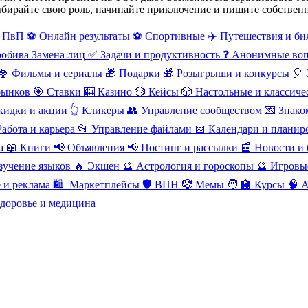
ыбирайте свою роль, начинайте приключение и пишите собствен
 ПвП
⚽ Онлайн результаты
⚽ Спортивные
✈️ Путешествия и би
робива
Замена лиц
✅ Задачи и продуктивность
❓ Анонимные во
🍿
Фильмы и сериалы
🎁
Подарки
🎁
Розыгрыши и конкурсы
🎈
рынков
🎯
Ставки
🎰
Казино
🎲
Кейсы
🎲
Настольные и классиче
Скидки и акции
👆
Кликеры
👥
Управление сообществом
💌
Знако
Работа и карьера
📂
Управление файлами
📅
Календари и плани
а
📖
Книги
📢
Объявления
📢
Постинг и рассылки
📰
Новости и 
зучение языков
🔥
Экшен
🔮
Астрология и гороскопы
🔮
Игровы
 и реклама
🛍
️ Маркетплейсы
🛡
️ВПН
🤡
Мемы
🧑
‍🏫 Курсы
🧠
A
Здоровье и медицина