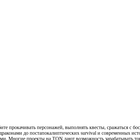
бите прокачивать персонажей, выполнять квесты, сражаться с бо
драконами до постапокалиптических survival и современных ист
ми. Многие проекты на TON дают возможность зарабатывать ток