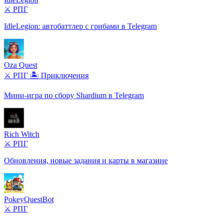
⚔️ РПГ
IdleLegion: автобаттлер с грибами в Telegram
Oza Quest
⚔️ РПГ
🏝️ Приключения
Мини-игра по сбору Shardium в Telegram
Rich Witch
⚔️ РПГ
Обновления, новые задания и карты в магазине
PokeyQuestBot
⚔️ РПГ