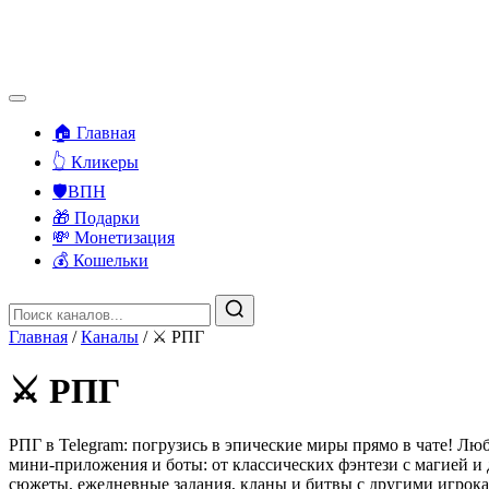
🏠 Главная
👆 Кликеры
🛡️ВПН
🎁 Подарки
💸 Монетизация
💰 Кошельки
Главная
/
Каналы
/
⚔️ РПГ
⚔️ РПГ
РПГ в Telegram: погрузись в эпические миры прямо в чате! Лю
мини-приложения и боты: от классических фэнтези с магией и 
сюжеты, ежедневные задания, кланы и битвы с другими игрока