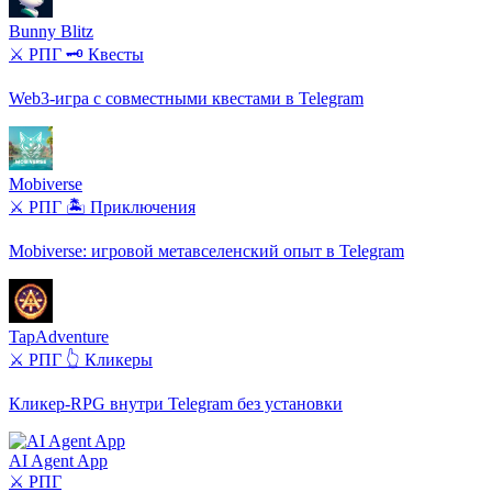
Bunny Blitz
⚔️ РПГ
🗝️ Квесты
Web3-игра с совместными квестами в Telegram
Mobiverse
⚔️ РПГ
🏝️ Приключения
Mobiverse: игровой метавселенский опыт в Telegram
TapAdventure
⚔️ РПГ
👆 Кликеры
Кликер-RPG внутри Telegram без установки
AI Agent App
⚔️ РПГ