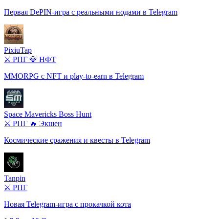
Первая DePIN-игра с реальными нодами в Telegram
PixiuTap
⚔️ РПГ
💎 НФТ
MMORPG с NFT и play-to-earn в Telegram
Space Mavericks Boss Hunt
⚔️ РПГ
🔥 Экшен
Космические сражения и квесты в Telegram
Tanpin
⚔️ РПГ
Новая Telegram-игра с прокачкой кота