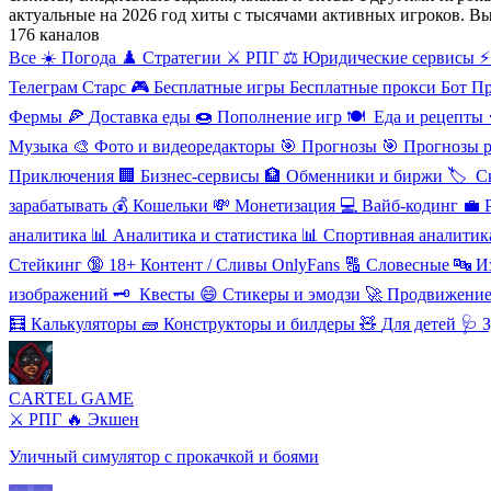
актуальные на 2026 год хиты с тысячами активных игроков. В
176 каналов
Все
☀️ Погода
♟️ Стратегии
⚔️ РПГ
⚖️ Юридические сервисы
⚡
Телеграм Старс
🎮
Бесплатные игры
Бесплатные прокси
Бот П
Фермы
🍕
Доставка еды
🍩
Пополнение игр
🍽
️ ️Еда и рецепты
Музыка
🎨
Фото и видеоредакторы
🎯
Прогнозы
🎯
Прогнозы 
Приключения
🏢
Бизнес-сервисы
🏦
Обменники и биржи
🏷
️ 
зарабатывать
💰
Кошельки
💸
Монетизация
💻
Вайб-кодинг
💼
аналитика
📊
Аналитика и статистика
📊
Спортивная аналитик
Стейкинг
🔞
18+ Контент / Сливы OnlyFans
🔠
Словесные
🔤
И
изображений
🗝
️ Квесты
😄
Стикеры и эмодзи
🚀
Продвижение
🧮
Калькуляторы
🧱
Конструкторы и билдеры
🧸
Для детей
🩺 
CARTEL GAME
⚔️ РПГ
🔥 Экшен
Уличный симулятор с прокачкой и боями