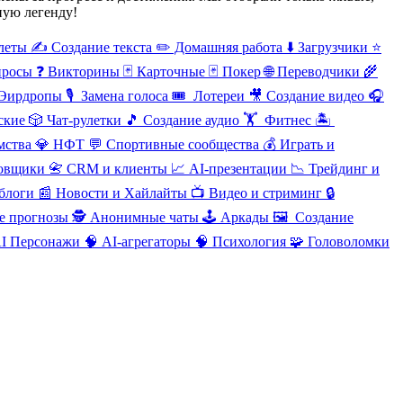
ную легенду!
леты
✍️ Создание текста
✏️ Домашняя работа
⬇️ Загрузчики
⭐
просы
❓ Викторины
🃏 Карточные
🃏 Покер
🌐
Переводчики
🌾
Эирдропы
🎙
️ Замена голоса
🎟
️ Лотереи
🎥
Создание видео
🎧
ские
🎲
Чат-рулетки
🎵
Создание аудио
🏋
️ Фитнес
🏝
мства
💎
НФТ
💬
Спортивные сообщества
💰
Играть и
ровщики
📇
CRM и клиенты
📈
AI-презентации
📉
Трейдинг и
блоги
📰
Новости и Хайлайты
📺
Видео и стриминг
🔒
е прогнозы
🕵
️Анонимные чаты
🕹
️Аркады
🖼
️ Создание
I Персонажи
🧠
AI-агрегаторы
🧠
Психология
🧩
Головоломки