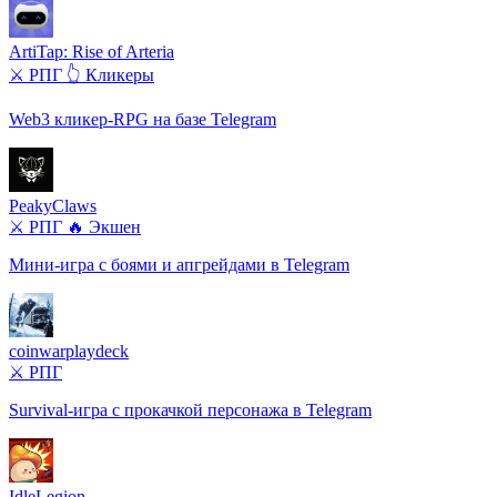
ArtiTap: Rise of Arteria
⚔️ РПГ
👆 Кликеры
Web3 кликер-RPG на базе Telegram
PeakyClaws
⚔️ РПГ
🔥 Экшен
Мини-игра с боями и апгрейдами в Telegram
coinwarplaydeck
⚔️ РПГ
Survival-игра с прокачкой персонажа в Telegram
IdleLegion