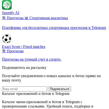
Sportify AI
🎯 Прогнозы
📊 Спортивная аналитика
Платформа для бесплатных спортивных прогнозов в Telegram
Exact Score | Fixed matches
🎯 Прогнозы
Прогнозы на точный счет в спорте.
Подпишитесь на рассылку
Получайте уведомления о новых каналах и ботаx прямо на
вашу почту
Подписаться
Каталог приложений и ботов в Telegram
Каталог мини-приложений и ботов в Telegram с
проверенными ссылками. Удобный поиск, подборки и