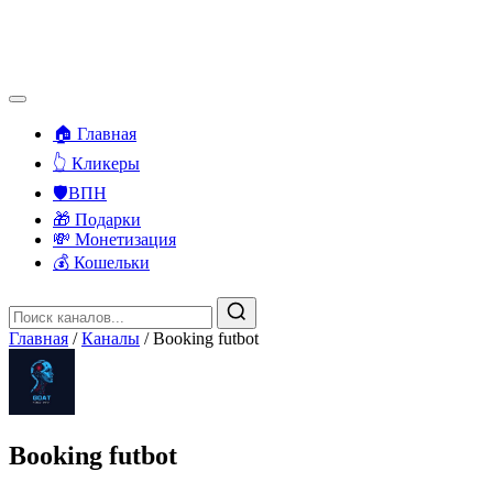
🏠 Главная
👆 Кликеры
🛡️ВПН
🎁 Подарки
💸 Монетизация
💰 Кошельки
Главная
/
Каналы
/
Booking futbot
Booking futbot