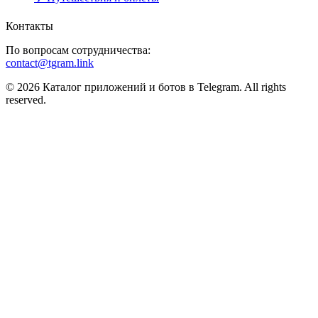
Контакты
По вопросам сотрудничества:
contact@tgram.link
© 2026 Каталог приложений и ботов в Telegram. All rights
reserved.