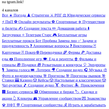
на tgram.link!
4 каналов
Все
☀️ Погода
♟️ Стратегии
⚔️ РПГ
⚖️ Юридические сервисы
⚡ ПвП
⚽ Онлайн результаты
⚽ Спортивные
✈️ Путешествия
и билеты
✍️ Создание текста
✏️ Домашняя работа
⬇️
Загрузчики
⭐ Телеграм Старс
🎮
Бесплатные игры
Бесплатные прокси
Бот Пробива
Замена лиц
✅ Задачи и
продуктивность
❓ Анонимные вопросы
❓ Викторины
🃏
Карточные
🃏 Покер
🌐
Переводчики
🌾
Фермы
🍕
Доставка
еды
🍩
Пополнение игр
🍽
️ ️Еда и рецепты
🍿
Фильмы и
сериалы
🎁
Подарки
🎁
Розыгрыши и конкурсы
🎈
Эирдропы
🎙
️ Замена голоса
🎟
️ Лотереи
🎥
Создание видео
🎧
Музыка
🎨
Фото и видеоредакторы
🎯
Прогнозы
🎯
Прогнозы рынков
🎯
Ставки
🎰
Казино
🎲
Кейсы
🎲
Настольные и классические
🎲
Чат-рулетки
🎵
Создание аудио
🏋
️ Фитнес
🏝
️ Приключения
🏢
Бизнес-сервисы
🏦
Обменники и биржи
🏷
️ Скидки и
акции
👆
Кликеры
👥
Управление сообществом
💌
Знакомства
💎
НФТ
💬
Спортивные сообщества
💰
Играть и зарабатывать