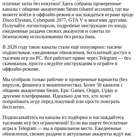
платные хиты без покупки! Здесь собраны проверенные
каналы с общими аккаунтами Steam (shared accounts), где вы
можете войти в оффлайн-режим и наслаждаться играми вроде
Disco Elysium, Cyberpunk 2077, GTA V и многими другими.
Получайте логин/пароль, подробные инструкции по входу,
ежедневные раздачи свежих аккаунтов и советы по
безопасному использованию без риска бана.
В 2026 году такие каналы стали ещё популярнее: тысячи
подписчиков, ежедневные обновления, бесплатный доступ к
тысячам игр на PC. Всё работает прямо через Telegram — без
скачивания, просто следуйте инструкциям и играйте в
оффлайн-режиме.
Мы отобрали только рабочие и проверенные варианты (без
вирусов, фишинга и мошенничества). Более 50 каналов с
общими аккаунтами Steam, Epic Games, Origin, Uplay и
другими платформами. Идеально для тех, кто хочет
попробовать игру перед покупкой или просто поиграть
бесплатно.
Подписывайтесь на каналы из подборки и наслаждайтесь
тысячами игр без ограничений! Если вы ищете бесплатные
игры в Telegram — вы в правильном месте. Ежедневные
обновления, свежие раздачи и актуальные аккаунты ждут вас