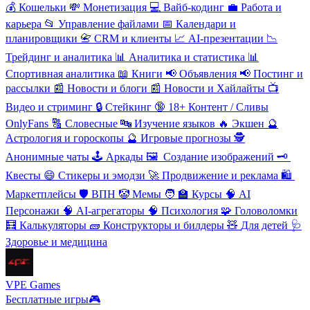
💰
Кошельки
💸
Монетизация
💻
Вайб-кодинг
💼
Работа и
карьера
📂
Управление файлами
📅
Календари и
планировщики
📇
CRM и клиенты
📈
AI-презентации
📉
Трейдинг и аналитика
📊
Аналитика и статистика
📊
Спортивная аналитика
📖
Книги
📢
Объявления
📢
Постинг и
рассылки
📰
Новости и блоги
📰
Новости и Хайлайты
📺
Видео и стриминг
🔒
Стейкинг
🔞
18+ Контент / Сливы
OnlyFans
🔠
Словесные
🔤
Изучение языков
🔥
Экшен
🔮
Астрология и гороскопы
🔮
Игровые прогнозы
🕵
️Анонимные чаты
🕹
️Аркады
🖼
️ Создание изображений
🗝
Квесты
😄
Стикеры и эмодзи
🚀
Продвижение и реклама
🛍
Маркетплейсы
🛡
️ВПН
🤡
Мемы
🧑
‍🏫 Курсы
🧠
AI
Персонажи
🧠
AI-агрегаторы
🧠
Психология
🧩
Головоломки
🧮
Калькуляторы
🧱
Конструкторы и билдеры
🧸
Для детей
🩺
Здоровье и медицина
VPE Games
Бесплатные игры🎮