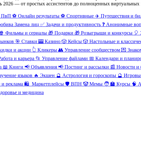
рь 2026 — от простых ассистентов до полноценных виртуальных 
 ПвП
⚽ Онлайн результаты
⚽ Спортивные
✈️ Путешествия и би
робива
Замена лиц
✅ Задачи и продуктивность
❓ Анонимные во
🍿
Фильмы и сериалы
🎁
Подарки
🎁
Розыгрыши и конкурсы
🎈
рынков
🎯
Ставки
🎰
Казино
🎲
Кейсы
🎲
Настольные и классиче
Скидки и акции
👆
Кликеры
👥
Управление сообществом
💌
Знако
Работа и карьера
📂
Управление файлами
📅
Календари и плани
а
📖
Книги
📢
Объявления
📢
Постинг и рассылки
📰
Новости и 
зучение языков
🔥
Экшен
🔮
Астрология и гороскопы
🔮
Игровы
 и реклама
🛍
️ Маркетплейсы
🛡
️ВПН
🤡
Мемы
🧑
‍🏫 Курсы
🧠
A
Здоровье и медицина