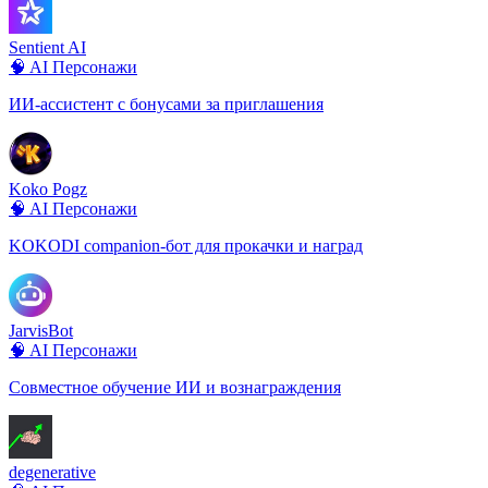
Sentient AI
🧠 AI Персонажи
ИИ-ассистент с бонусами за приглашения
Koko Pogz
🧠 AI Персонажи
KOKODI companion-бот для прокачки и наград
JarvisBot
🧠 AI Персонажи
Совместное обучение ИИ и вознаграждения
degenerative