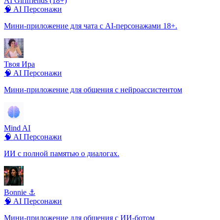
AI Girlfriends (18+)
🧠 AI Персонажи
Мини-приложение для чата с AI-персонажами 18+.
Твоя Ира
🧠 AI Персонажи
Мини-приложение для общения с нейроассистентом
Mind AI
🧠 AI Персонажи
ИИ с полной памятью о диалогах.
Bonnie ⚓️
🧠 AI Персонажи
Мини-приложение для общения с ИИ-ботом