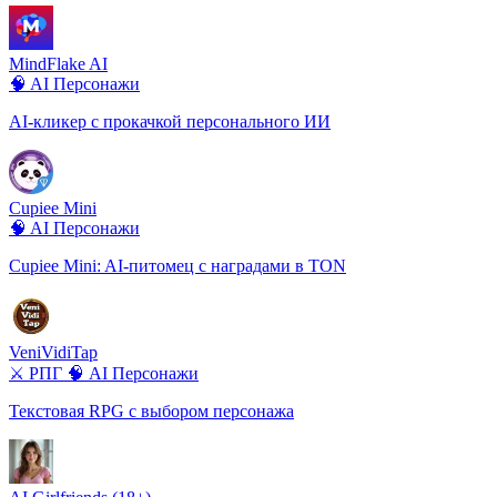
MindFlake AI
🧠 AI Персонажи
AI-кликер с прокачкой персонального ИИ
Cupiee Mini
🧠 AI Персонажи
Cupiee Mini: AI-питомец с наградами в TON
VeniVidiTap
⚔️ РПГ
🧠 AI Персонажи
Текстовая RPG с выбором персонажа