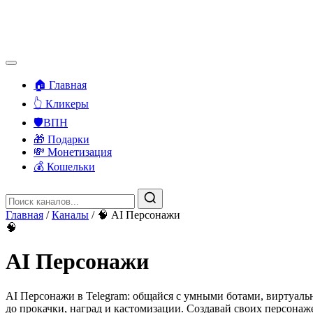
🏠 Главная
👆 Кликеры
🛡️ВПН
🎁 Подарки
💸 Монетизация
💰 Кошельки
Главная
/
Каналы
/
🧠 AI Персонажи
🧠
AI Персонажи
AI Персонажи в Telegram: общайся с умными ботами, виртуал
до прокачки, наград и кастомизации. Создавай своих персона