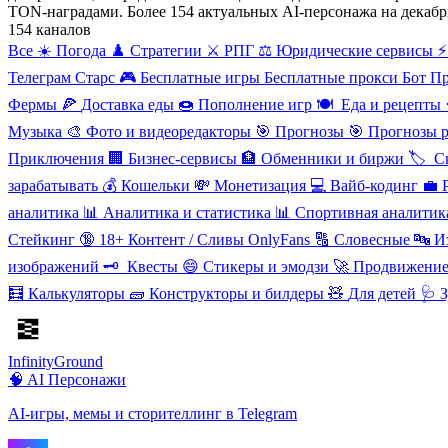
TON-наградами. Более 154 актуальных AI-персонажа на декаб
154 каналов
Все
☀️ Погода
♟️ Стратегии
⚔️ РПГ
⚖️ Юридические сервисы
⚡
Телеграм Старс
🎮
Бесплатные игры
Бесплатные прокси
Бот П
Фермы
🍕
Доставка еды
🍩
Пополнение игр
🍽
️ ️Еда и рецепты
Музыка
🎨
Фото и видеоредакторы
🎯
Прогнозы
🎯
Прогнозы 
Приключения
🏢
Бизнес-сервисы
🏦
Обменники и биржи
🏷
️ 
зарабатывать
💰
Кошельки
💸
Монетизация
💻
Вайб-кодинг
💼
аналитика
📊
Аналитика и статистика
📊
Спортивная аналитик
Стейкинг
🔞
18+ Контент / Сливы OnlyFans
🔠
Словесные
🔤
И
изображений
🗝
️ Квесты
😄
Стикеры и эмодзи
🚀
Продвижение
🧮
Калькуляторы
🧱
Конструкторы и билдеры
🧸
Для детей
🩺 
InfinityGround
🧠 AI Персонажи
AI-игры, мемы и сторителлинг в Telegram