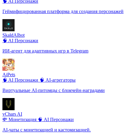
🧠 AI Персонажи
Геймифицированная платформа для создания персонажей
SkaldAIbot
🧠 AI Персонажи
ИИ-агент для адаптивных игр в Telegram
AiPets
🧠 AI Персонажи
🧠 AI-агрегаторы
Виртуальные AI-питомцы с блокчейн-наградами
vChars AI
💸 Монетизация
🧠 AI Персонажи
AI-чаты с монетизацией и кастомизацией.