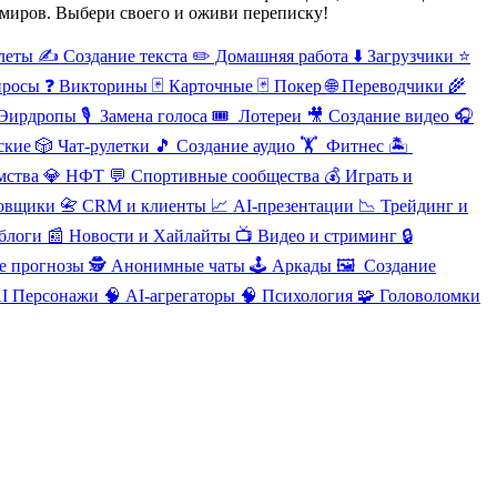
миров. Выбери своего и оживи переписку!
леты
✍️ Создание текста
✏️ Домашняя работа
⬇️ Загрузчики
⭐
просы
❓ Викторины
🃏 Карточные
🃏 Покер
🌐
Переводчики
🌾
Эирдропы
🎙
️ Замена голоса
🎟
️ Лотереи
🎥
Создание видео
🎧
ские
🎲
Чат-рулетки
🎵
Создание аудио
🏋
️ Фитнес
🏝
мства
💎
НФТ
💬
Спортивные сообщества
💰
Играть и
ровщики
📇
CRM и клиенты
📈
AI-презентации
📉
Трейдинг и
блоги
📰
Новости и Хайлайты
📺
Видео и стриминг
🔒
е прогнозы
🕵
️Анонимные чаты
🕹
️Аркады
🖼
️ Создание
I Персонажи
🧠
AI-агрегаторы
🧠
Психология
🧩
Головоломки