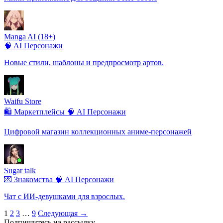
Manga AI (18+)
🧠 AI Персонажи
Новые стили, шаблоны и предпросмотр артов.
Waifu Store
🛍️ Маркетплейсы
🧠 AI Персонажи
Цифровой магазин коллекционных аниме-персонажей
Sugar talk
💌 Знакомства
🧠 AI Персонажи
Чат с ИИ-девушками для взрослых.
Пагинация
1
2
3
…
9
Следующая →
Подпишитесь на рассылку