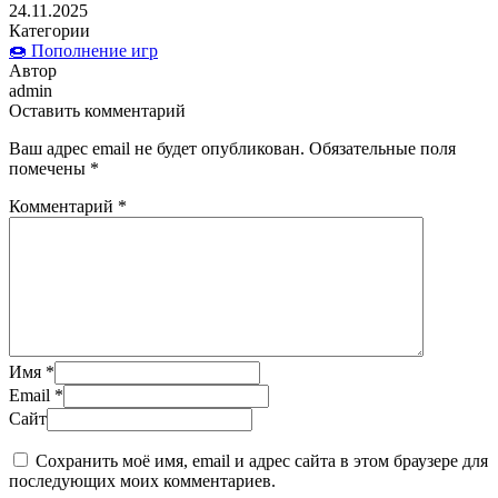
24.11.2025
Категории
🍩 Пополнение игр
Автор
admin
Оставить комментарий
Ваш адрес email не будет опубликован.
Обязательные поля
помечены
*
Комментарий
*
Имя
*
Email
*
Сайт
Сохранить моё имя, email и адрес сайта в этом браузере для
последующих моих комментариев.