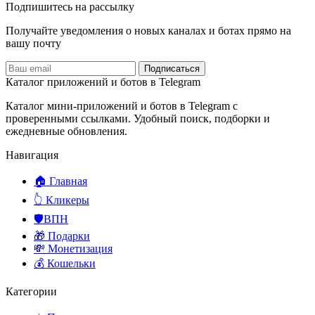
Подпишитесь на рассылку
Получайте уведомления о новых каналах и ботаx прямо на
вашу почту
Подписаться
Каталог приложений и ботов в Telegram
Каталог мини-приложений и ботов в Telegram с
проверенными ссылками. Удобный поиск, подборки и
ежедневные обновления.
Навигация
🏠 Главная
👆 Кликеры
🛡️ВПН
🎁 Подарки
💸 Монетизация
💰 Кошельки
Категории