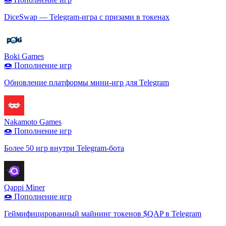
DiceSwap — Telegram-игра с призами в токенах
Boki Games
🍩 Пополнение игр
Обновление платформы мини-игр для Telegram
Nakamoto Games
🍩 Пополнение игр
Более 50 игр внутри Telegram-бота
Qappi Miner
🍩 Пополнение игр
Геймифицированный майнинг токенов $QAP в Telegram