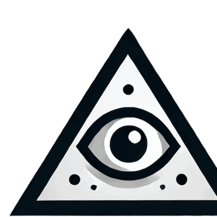
Skip
to
content