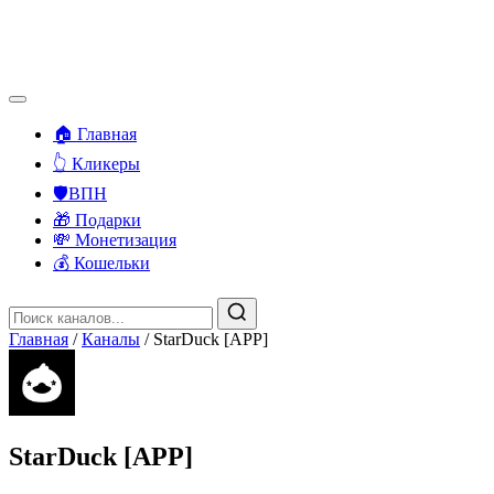
🏠 Главная
👆 Кликеры
🛡️ВПН
🎁 Подарки
💸 Монетизация
💰 Кошельки
Главная
/
Каналы
/
StarDuck [APP]
StarDuck [APP]