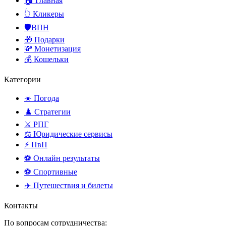
🏠 Главная
👆 Кликеры
🛡️ВПН
🎁 Подарки
💸 Монетизация
💰 Кошельки
Категории
☀️ Погода
♟️ Стратегии
⚔️ РПГ
⚖️ Юридические сервисы
⚡ ПвП
⚽ Онлайн результаты
⚽ Спортивные
✈️ Путешествия и билеты
Контакты
По вопросам сотрудничества: