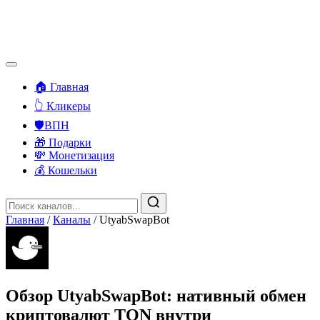
🏠 Главная
👆 Кликеры
🛡️ВПН
🎁 Подарки
💸 Монетизация
💰 Кошельки
Главная
/
Каналы
/
UtyabSwapBot
Обзор UtyabSwapBot: нативный обмен
криптовалют TON внутри