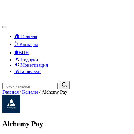
🏠 Главная
👆 Кликеры
🛡️ВПН
🎁 Подарки
💸 Монетизация
💰 Кошельки
Главная
/
Каналы
/
Alchemy Pay
Alchemy Pay