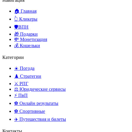
Навигация
🏠 Главная
👆 Кликеры
🛡️ВПН
🎁 Подарки
💸 Монетизация
💰 Кошельки
Категории
☀️ Погода
♟️ Стратегии
⚔️ РПГ
⚖️ Юридические сервисы
⚡ ПвП
⚽ Онлайн результаты
⚽ Спортивные
✈️ Путешествия и билеты
Контакты