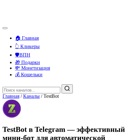
🏠 Главная
👆 Кликеры
🛡️ВПН
🎁 Подарки
💸 Монетизация
💰 Кошельки
Главная
/
Каналы
/
TestBot
TestBot в Telegram — эффективный
мини-бот для автоматической