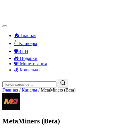
🏠 Главная
👆 Кликеры
🛡️ВПН
🎁 Подарки
💸 Монетизация
💰 Кошельки
Главная
/
Каналы
/
MetaMiners (Beta)
MetaMiners (Beta)