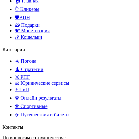
🏠 Главная
👆 Кликеры
🛡️ВПН
🎁 Подарки
💸 Монетизация
💰 Кошельки
Категории
☀️ Погода
♟️ Стратегии
⚔️ РПГ
⚖️ Юридические сервисы
⚡ ПвП
⚽ Онлайн результаты
⚽ Спортивные
✈️ Путешествия и билеты
Контакты
По вопросам сотрудничества: