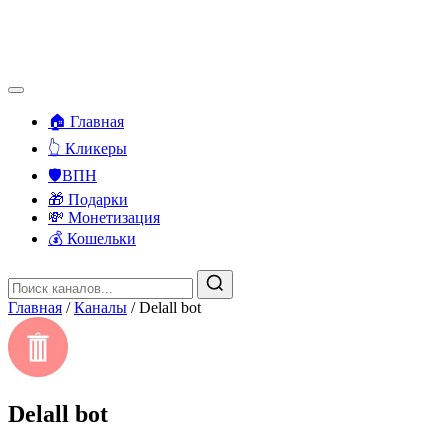
🏠 Главная
👆 Кликеры
🛡️ВПН
🎁 Подарки
💸 Монетизация
💰 Кошельки
Главная
/
Каналы
/
Delall bot
Delall bot