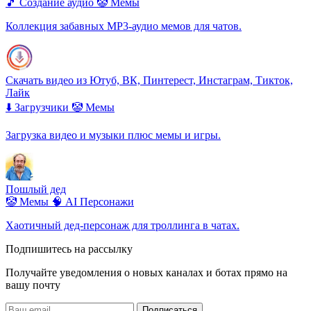
🎵 Создание аудио
🤡 Мемы
Коллекция забавных MP3-аудио мемов для чатов.
Скачать видео из Ютуб, ВК, Пинтерест, Инстаграм, Тикток,
Лайк
⬇️ Загрузчики
🤡 Мемы
Загрузка видео и музыки плюс мемы и игры.
Пошлый дед
🤡 Мемы
🧠 AI Персонажи
Хаотичный дед-персонаж для троллинга в чатах.
Подпишитесь на рассылку
Получайте уведомления о новых каналах и ботаx прямо на
вашу почту
Подписаться