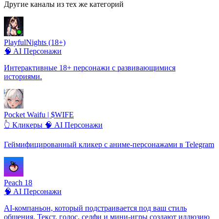
Другие каналы из тех же категорий
PlayfulNights (18+)
🧠 AI Персонажи
Интерактивные 18+ персонажи с развивающимися
историями.
Pocket Waifu | $WIFE
👆 Кликеры
🧠 AI Персонажи
Геймифицированный кликер с аниме-персонажами в Telegram
Peach 18
🧠 AI Персонажи
AI-компаньон, который подстраивается под ваш стиль
общения. Текст, голос, селфи и мини-игры создают иллюзию