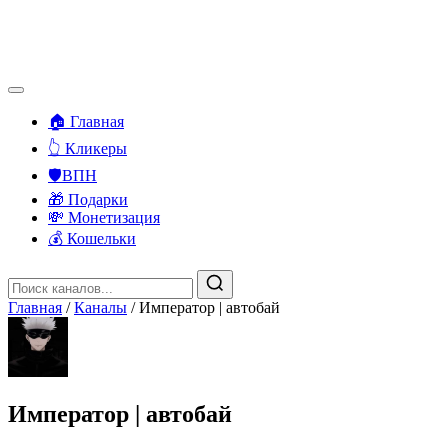
🏠 Главная
👆 Кликеры
🛡️ВПН
🎁 Подарки
💸 Монетизация
💰 Кошельки
Главная
/
Каналы
/
Император | автобай
Император | автобай