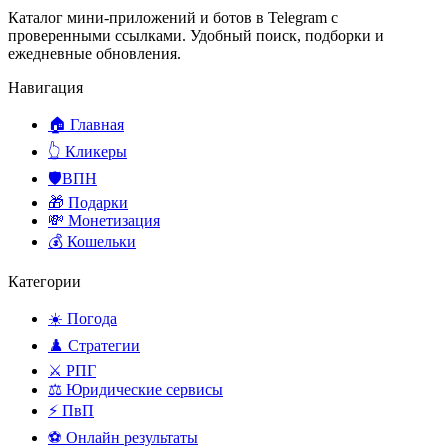
Каталог мини-приложений и ботов в Telegram с
проверенными ссылками. Удобный поиск, подборки и
ежедневные обновления.
Навигация
🏠 Главная
👆 Кликеры
🛡️ВПН
🎁 Подарки
💸 Монетизация
💰 Кошельки
Категории
☀️ Погода
♟️ Стратегии
⚔️ РПГ
⚖️ Юридические сервисы
⚡ ПвП
⚽ Онлайн результаты