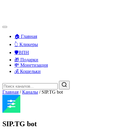
🏠 Главная
👆 Кликеры
🛡️ВПН
🎁 Подарки
💸 Монетизация
💰 Кошельки
Главная
/
Каналы
/
SIP.TG bot
SIP.TG bot