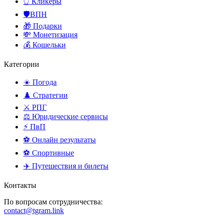
👆 Кликеры
🛡️ВПН
🎁 Подарки
💸 Монетизация
💰 Кошельки
Категории
☀️ Погода
♟️ Стратегии
⚔️ РПГ
⚖️ Юридические сервисы
⚡ ПвП
⚽ Онлайн результаты
⚽ Спортивные
✈️ Путешествия и билеты
Контакты
По вопросам сотрудничества:
contact@tgram.link