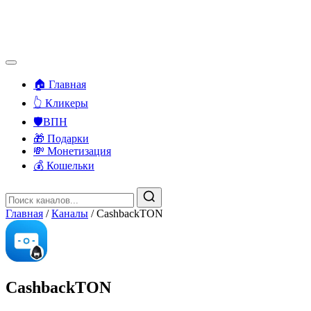
🏠 Главная
👆 Кликеры
🛡️ВПН
🎁 Подарки
💸 Монетизация
💰 Кошельки
Главная
/
Каналы
/
CashbackTON
CashbackTON