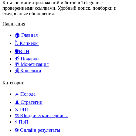
Каталог мини-приложений и ботов в Telegram с
проверенными ссылками. Удобный поиск, подборки и
ежедневные обновления.
Навигация
🏠 Главная
👆 Кликеры
🛡️ВПН
🎁 Подарки
💸 Монетизация
💰 Кошельки
Категории
☀️ Погода
♟️ Стратегии
⚔️ РПГ
⚖️ Юридические сервисы
⚡ ПвП
⚽ Онлайн результаты