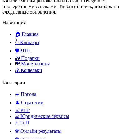
Каталог мини-приложений и ботов в Telegram с
проверенными ссылками. Удобный поиск, подборки и
ежедневные обновления.
Навигация
🏠 Главная
👆 Кликеры
🛡️ВПН
🎁 Подарки
💸 Монетизация
💰 Кошельки
Категории
☀️ Погода
♟️ Стратегии
⚔️ РПГ
⚖️ Юридические сервисы
⚡ ПвП
⚽ Онлайн результаты