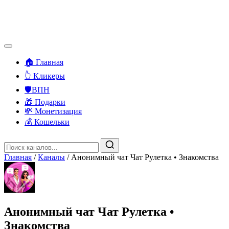
🏠 Главная
👆 Кликеры
🛡️ВПН
🎁 Подарки
💸 Монетизация
💰 Кошельки
Главная
/
Каналы
/
Анонимный чат Чат Рулетка • Знакомства
Анонимный чат Чат Рулетка •
Знакомства