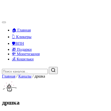
🏠 Главная
👆 Кликеры
🛡️ВПН
🎁 Подарки
💸 Монетизация
💰 Кошельки
Главная
/
Каналы
/
дршка
дршка