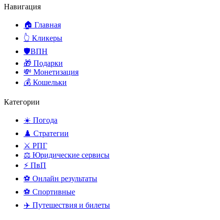
Навигация
🏠 Главная
👆 Кликеры
🛡️ВПН
🎁 Подарки
💸 Монетизация
💰 Кошельки
Категории
☀️ Погода
♟️ Стратегии
⚔️ РПГ
⚖️ Юридические сервисы
⚡ ПвП
⚽ Онлайн результаты
⚽ Спортивные
✈️ Путешествия и билеты