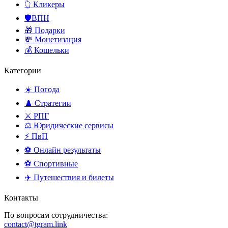
👆 Кликеры
🛡️ВПН
🎁 Подарки
💸 Монетизация
💰 Кошельки
Категории
☀️ Погода
♟️ Стратегии
⚔️ РПГ
⚖️ Юридические сервисы
⚡ ПвП
⚽ Онлайн результаты
⚽ Спортивные
✈️ Путешествия и билеты
Контакты
По вопросам сотрудничества:
contact@tgram.link