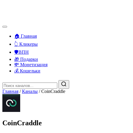
🏠 Главная
👆 Кликеры
🛡️ВПН
🎁 Подарки
💸 Монетизация
💰 Кошельки
Главная
/
Каналы
/
CoinCraddle
CoinCraddle