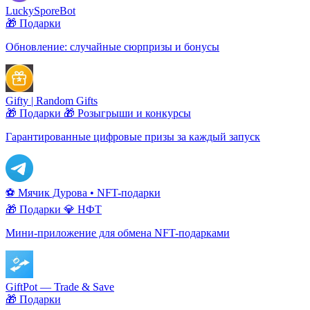
LuckySporeBot
🎁 Подарки
Обновление: случайные сюрпризы и бонусы
Gifty | Random Gifts
🎁 Подарки
🎁 Розыгрыши и конкурсы
Гарантированные цифровые призы за каждый запуск
⚽️ Мячик Дурова • NFT-подарки
🎁 Подарки
💎 НФТ
Мини-приложение для обмена NFT-подарками
GiftPot — Trade & Save
🎁 Подарки