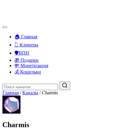
🏠 Главная
👆 Кликеры
🛡️ВПН
🎁 Подарки
💸 Монетизация
💰 Кошельки
Главная
/
Каналы
/
Charmis
Charmis