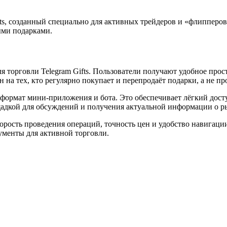
fts, созданный специально для активных трейдеров и «флиппер
ыми подарками.
я торговли Telegram Gifts. Пользователи получают удобное про
на тех, кто регулярно покупает и перепродаёт подарки, а не пр
я формат мини-приложения и бота. Это обеспечивает лёгкий дос
щадкой для обсуждений и получения актуальной информации о р
орость проведения операций, точность цен и удобство навигаци
ументы для активной торговли.