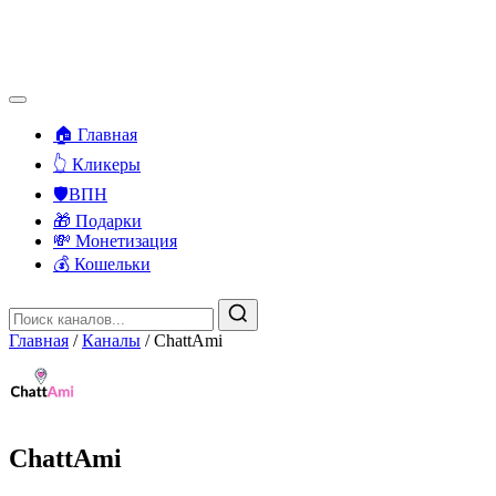
🏠 Главная
👆 Кликеры
🛡️ВПН
🎁 Подарки
💸 Монетизация
💰 Кошельки
Главная
/
Каналы
/
ChattAmi
ChattAmi