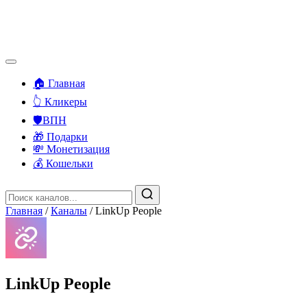
🏠 Главная
👆 Кликеры
🛡️ВПН
🎁 Подарки
💸 Монетизация
💰 Кошельки
Главная
/
Каналы
/
LinkUp People
LinkUp People