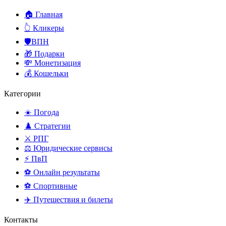
🏠 Главная
👆 Кликеры
🛡️ВПН
🎁 Подарки
💸 Монетизация
💰 Кошельки
Категории
☀️ Погода
♟️ Стратегии
⚔️ РПГ
⚖️ Юридические сервисы
⚡ ПвП
⚽ Онлайн результаты
⚽ Спортивные
✈️ Путешествия и билеты
Контакты