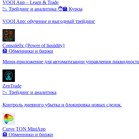
VOOI App – Learn & Trade
📉 Трейдинг и аналитика
🧑‍🏫 Курсы
VOOI App: обучение и выгодный трейдинг
Console0x {Power of liquidity}
🏦 Обменники и биржи
Мини-приложение для автоматизации управления ликвидност
ZenTrade
📉 Трейдинг и аналитика
Контроль дневного убытка и блокировка новых сделок.
Curve TON MiniApp
🏦 Обменники и биржи