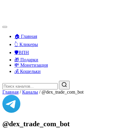
🏠 Главная
👆 Кликеры
🛡️ВПН
🎁 Подарки
💸 Монетизация
💰 Кошельки
Главная
/
Каналы
/
@dex_trade_com_bot
@dex_trade_com_bot