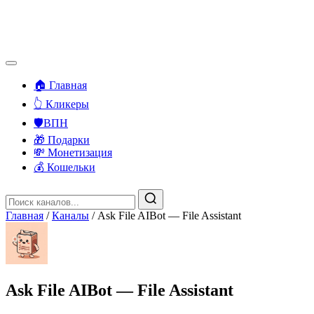
🏠 Главная
👆 Кликеры
🛡️ВПН
🎁 Подарки
💸 Монетизация
💰 Кошельки
Главная
/
Каналы
/
Ask File AIBot — File Assistant ️
Ask File AIBot — File Assistant ️