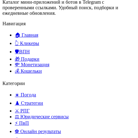
Каталог мини-приложений и ботов в Telegram с
проверенными ссылками. Удобный поиск, подборки и
ежедневные обновления.
Навигация
🏠 Главная
👆 Кликеры
🛡️ВПН
🎁 Подарки
💸 Монетизация
💰 Кошельки
Категории
☀️ Погода
♟️ Стратегии
⚔️ РПГ
⚖️ Юридические сервисы
⚡ ПвП
⚽ Онлайн результаты