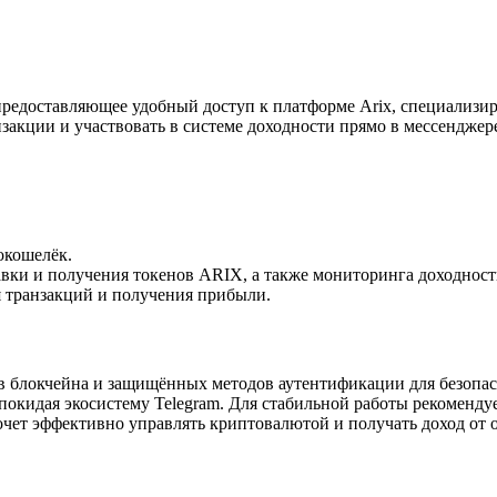
предоставляющее удобный доступ к платформе Arix, специализи
акции и участвовать в системе доходности прямо в мессенджере
окошелёк.
вки и получения токенов ARIX, а также мониторинга доходност
 транзакций и получения прибыли.
ктов блокчейна и защищённых методов аутентификации для безоп
покидая экосистему Telegram. Для стабильной работы рекоменду
хочет эффективно управлять криптовалютой и получать доход от