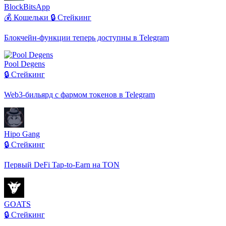
BlockBitsApp
💰 Кошельки
🔒 Стейкинг
Блокчейн-функции теперь доступны в Telegram
Pool Degens
🔒 Стейкинг
Web3-бильярд с фармом токенов в Telegram
Hipo Gang
🔒 Стейкинг
Первый DeFi Tap-to-Earn на TON
GOATS
🔒 Стейкинг