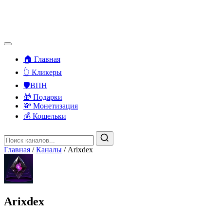
🏠 Главная
👆 Кликеры
🛡️ВПН
🎁 Подарки
💸 Монетизация
💰 Кошельки
Главная
/
Каналы
/
Arixdex
Arixdex