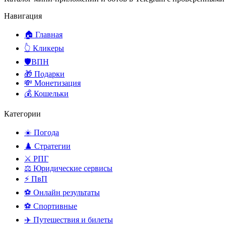
Навигация
🏠 Главная
👆 Кликеры
🛡️ВПН
🎁 Подарки
💸 Монетизация
💰 Кошельки
Категории
☀️ Погода
♟️ Стратегии
⚔️ РПГ
⚖️ Юридические сервисы
⚡ ПвП
⚽ Онлайн результаты
⚽ Спортивные
✈️ Путешествия и билеты