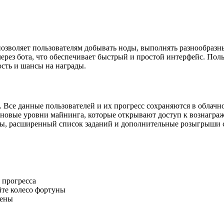
позволяет пользователям добывать ноды, выполнять разнообразн
через бота, что обеспечивает быстрый и простой интерфейс. Пол
сть и шансы на награды.
 Все данные пользователей и их прогресс сохраняются в облачн
новые уровни майнинга, которые открывают доступ к вознаграж
ны, расширенный список заданий и дополнительные розыгрыши
 прогресса
те колесо фортуны
кены