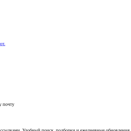
ют.
у почту
 ссылками. Удобный поиск, подборки и ежедневные обновления.