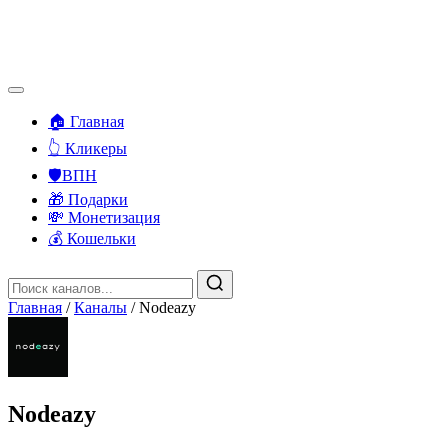
🏠 Главная
👆 Кликеры
🛡️ВПН
🎁 Подарки
💸 Монетизация
💰 Кошельки
Главная
/
Каналы
/
Nodeazy
Nodeazy