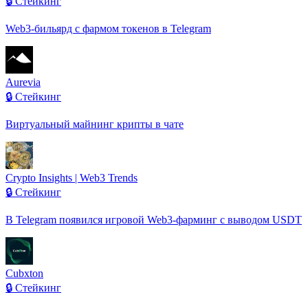
🔒 Стейкинг
Web3-бильярд с фармом токенов в Telegram
Aurevia
🔒 Стейкинг
Виртуальный майнинг крипты в чате
Crypto Insights | Web3 Trends
🔒 Стейкинг
В Telegram появился игровой Web3-фарминг с выводом USDT
Cubxton
🔒 Стейкинг