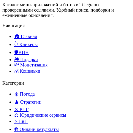
Каталог мини-приложений и ботов в Telegram с
проверенными ссылками. Удобный поиск, подборки и
ежедневные обновления.
Навигация
🏠 Главная
👆 Кликеры
🛡️ВПН
🎁 Подарки
💸 Монетизация
💰 Кошельки
Категории
☀️ Погода
♟️ Стратегии
⚔️ РПГ
⚖️ Юридические сервисы
⚡ ПвП
⚽ Онлайн результаты