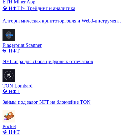
ETH Miner App
💎 НФТ
📉 Трейдинг и аналитика
Алгоритмическая криптоторговля и Web3-инструмент.
Fingerprint Scanner
💎 НФТ
NFT-игра для сбора цифровых отпечатков
TON Lombard
💎 НФТ
Займы под залог NFT на блокчейне TON
Pocket
💎 НФТ