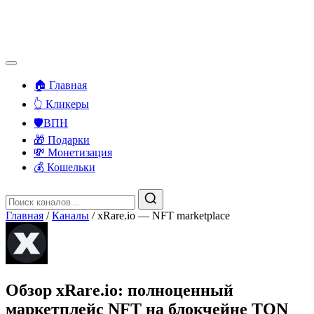
🏠 Главная
👆 Кликеры
🛡️ВПН
🎁 Подарки
💸 Монетизация
💰 Кошельки
Главная
/
Каналы
/
xRare.io — NFT marketplace
Обзор xRare.io: полноценный
маркетплейс NFT на блокчейне TON