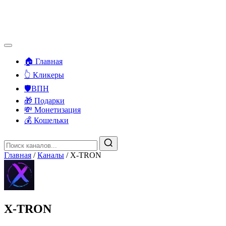
🏠 Главная
👆 Кликеры
🛡️ВПН
🎁 Подарки
💸 Монетизация
💰 Кошельки
Главная
/
Каналы
/
X-TRON
X-TRON