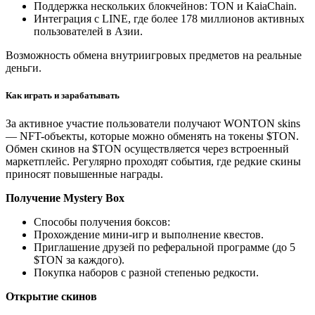
Поддержка нескольких блокчейнов: TON и KaiaChain.
Интеграция с LINE, где более 178 миллионов активных
пользователей в Азии.
Возможность обмена внутриигровых предметов на реальные
деньги.
Как играть и зарабатывать
За активное участие пользователи получают WONTON skins
— NFT-объекты, которые можно обменять на токены $TON.
Обмен скинов на $TON осуществляется через встроенный
маркетплейс. Регулярно проходят события, где редкие скины
приносят повышенные награды.
Получение Mystery Box
Способы получения боксов:
Прохождение мини-игр и выполнение квестов.
Приглашение друзей по реферальной программе (до 5
$TON за каждого).
Покупка наборов с разной степенью редкости.
Открытие скинов