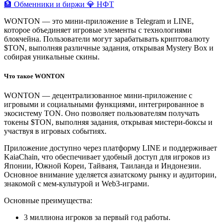
🏦 Обменники и биржи
💎 НФТ
WONTON — это мини-приложение в Telegram и LINE,
которое объединяет игровые элементы с технологиями
блокчейна. Пользователи могут зарабатывать криптовалюту
$TON, выполняя различные задания, открывая Mystery Box и
собирая уникальные скины.
Что такое WONTON
WONTON — децентрализованное мини-приложение с
игровыми и социальными функциями, интегрированное в
экосистему TON. Оно позволяет пользователям получать
токены $TON, выполняя задания, открывая мистери-боксы и
участвуя в игровых событиях.
Приложение доступно через платформу LINE и поддерживает
KaiaChain, что обеспечивает удобный доступ для игроков из
Японии, Южной Кореи, Тайваня, Таиланда и Индонезии.
Основное внимание уделяется азиатскому рынку и аудитории,
знакомой с мем-культурой и Web3-играми.
Основные преимущества:
3 миллиона игроков за первый год работы.