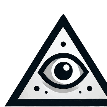
Skip
to
content