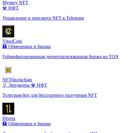
Mystery NFT
💎 НФТ
Управление и просмотр NFT в Telegram
VitooCoin
🏦 Обменники и биржи
Геймифицированная децентрализованная биржа на TON
NFTblockchain
🎈 Эирдропы
💎 НФТ
Телеграм-бот для бесплатного получения NFT
Hivera
🏦 Обменники и биржи