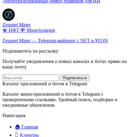
Децентрализованный обмен трафиком для ИИ
Zeusnet Miner
💎 НФТ
💸 Монетизация
Zeusnet Miner — Telegram-майнинг с NFT и $TON
Подпишитесь на рассылку
Получайте уведомления о новых каналах и ботаx прямо на
вашу почту
Подписаться
Каталог приложений и ботов в Telegram
Каталог мини-приложений и ботов в Telegram с
проверенными ссылками. Удобный поиск, подборки и
ежедневные обновления.
Навигация
🏠 Главная
👆 Кликеры