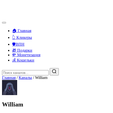
🏠 Главная
👆 Кликеры
🛡️ВПН
🎁 Подарки
💸 Монетизация
💰 Кошельки
Главная
/
Каналы
/
William
William