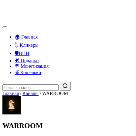
🏠 Главная
👆 Кликеры
🛡️ВПН
🎁 Подарки
💸 Монетизация
💰 Кошельки
Главная
/
Каналы
/
WARROOM
WARROOM