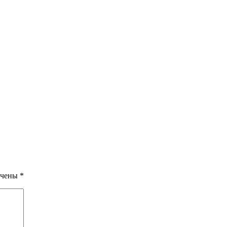
ечены
*