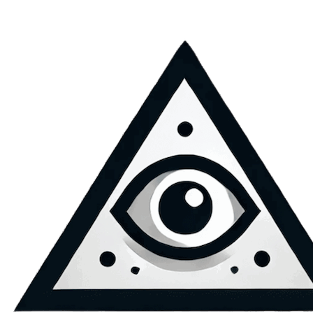
Skip
to
content