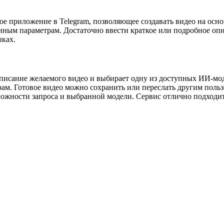
тное приложение в Telegram, позволяющее создавать видео на ос
нным параметрам. Достаточно ввести краткое или подробное оп
ыках.
исание желаемого видео и выбирает одну из доступных ИИ-модел
рам. Готовое видео можно сохранить или переслать другим поль
сложности запроса и выбранной модели. Сервис отлично подходи