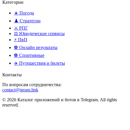
Категории
☀️ Погода
♟️ Стратегии
⚔️ РПГ
⚖️ Юридические сервисы
⚡ ПвП
⚽ Онлайн результаты
⚽ Спортивные
✈️ Путешествия и билеты
Контакты
По вопросам сотрудничества:
contact@tgram.link
© 2026 Каталог приложений и ботов в Telegram. All rights
reserved.