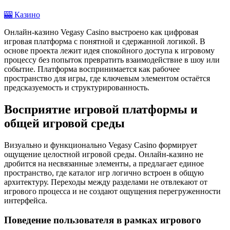
🎰 Казино
Онлайн-казино Vegasy Casino выстроено как цифровая
игровая платформа с понятной и сдержанной логикой. В
основе проекта лежит идея спокойного доступа к игровому
процессу без попыток превратить взаимодействие в шоу или
событие. Платформа воспринимается как рабочее
пространство для игры, где ключевым элементом остаётся
предсказуемость и структурированность.
Восприятие игровой платформы и
общей игровой среды
Визуально и функционально Vegasy Casino формирует
ощущение целостной игровой среды. Онлайн-казино не
дробится на несвязанные элементы, а предлагает единое
пространство, где каталог игр логично встроен в общую
архитектуру. Переходы между разделами не отвлекают от
игрового процесса и не создают ощущения перегруженности
интерфейса.
Поведение пользователя в рамках игрового