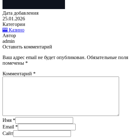
Дата добавления
25.01.2026
Категории
🎰 Казино
Автор
admin
Оставить комментарий
Ваш адрес email не будет опубликован.
Обязательные поля
помечены
*
Комментарий
*
Имя
*
Email
*
Сайт