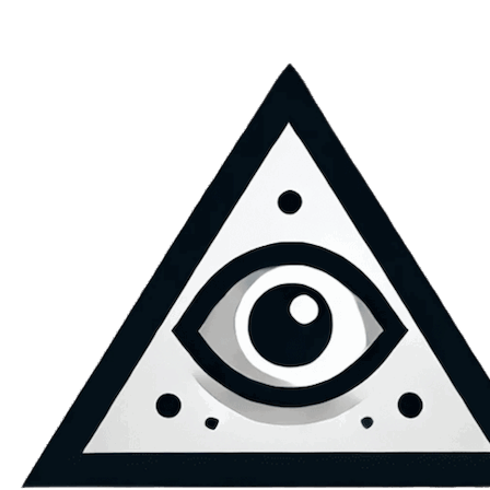
Skip
to
content