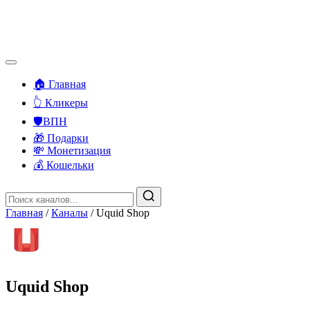
🏠 Главная
👆 Кликеры
🛡️ВПН
🎁 Подарки
💸 Монетизация
💰 Кошельки
Главная
/
Каналы
/
Uquid Shop
Uquid Shop