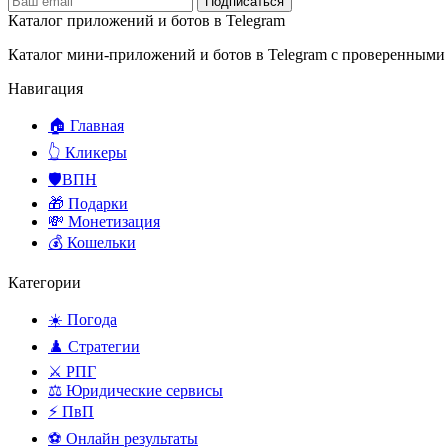
Подписаться
Каталог приложений и ботов в Telegram
Каталог мини-приложений и ботов в Telegram с проверенными
Навигация
🏠 Главная
👆 Кликеры
🛡️ВПН
🎁 Подарки
💸 Монетизация
💰 Кошельки
Категории
☀️ Погода
♟️ Стратегии
⚔️ РПГ
⚖️ Юридические сервисы
⚡ ПвП
⚽ Онлайн результаты