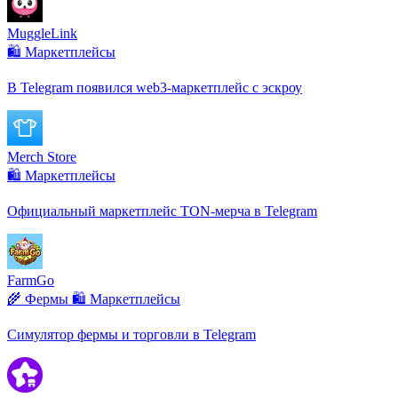
MuggleLink
🛍️ Маркетплейсы
В Telegram появился web3-маркетплейс с эскроу
Merch Store
🛍️ Маркетплейсы
Официальный маркетплейс TON-мерча в Telegram
FarmGo
🌾 Фермы
🛍️ Маркетплейсы
Симулятор фермы и торговли в Telegram