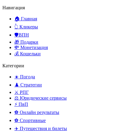
Навигация
🏠 Главная
👆 Кликеры
🛡️ВПН
🎁 Подарки
💸 Монетизация
💰 Кошельки
Категории
☀️ Погода
♟️ Стратегии
⚔️ РПГ
⚖️ Юридические сервисы
⚡ ПвП
⚽ Онлайн результаты
⚽ Спортивные
✈️ Путешествия и билеты