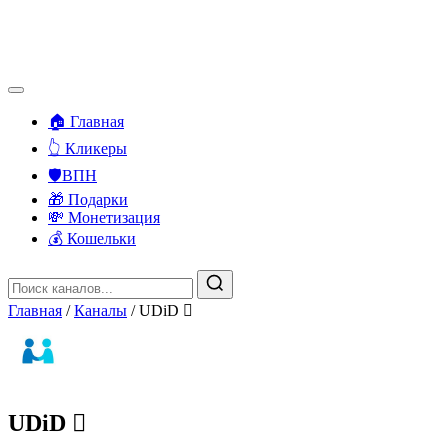
🏠 Главная
👆 Кликеры
🛡️ВПН
🎁 Подарки
💸 Монетизация
💰 Кошельки
Главная
/
Каналы
/
UDiD 
UDiD 