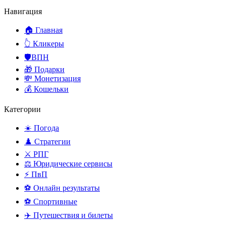
Навигация
🏠 Главная
👆 Кликеры
🛡️ВПН
🎁 Подарки
💸 Монетизация
💰 Кошельки
Категории
☀️ Погода
♟️ Стратегии
⚔️ РПГ
⚖️ Юридические сервисы
⚡ ПвП
⚽ Онлайн результаты
⚽ Спортивные
✈️ Путешествия и билеты