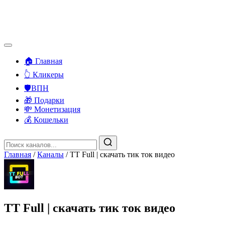
🏠 Главная
👆 Кликеры
🛡️ВПН
🎁 Подарки
💸 Монетизация
💰 Кошельки
Главная
/
Каналы
/
TT Full | скачать тик ток видео
TT Full | скачать тик ток видео