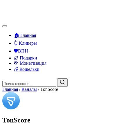
🏠 Главная
👆 Кликеры
🛡️ВПН
🎁 Подарки
💸 Монетизация
💰 Кошельки
Главная
/
Каналы
/
TonScore
TonScore