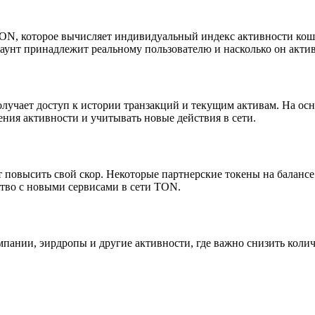
, которое вычисляет индивидуальный индекс активности кошель
аунт принадлежит реальному пользователю и насколько он активе
олучает доступ к истории транзакций и текущим активам. На ос
ения активности и учитывать новые действия в сети.
 повысить свой скор. Некоторые партнерские токены на баланс
ство с новыми сервисами в сети TON.
мпании, эирдропы и другие активности, где важно снизить коли