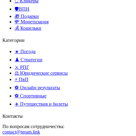
👆 Кликеры
🛡️ВПН
🎁 Подарки
💸 Монетизация
💰 Кошельки
Категории
☀️ Погода
♟️ Стратегии
⚔️ РПГ
⚖️ Юридические сервисы
⚡ ПвП
⚽ Онлайн результаты
⚽ Спортивные
✈️ Путешествия и билеты
Контакты
По вопросам сотрудничества:
contact@tgram.link