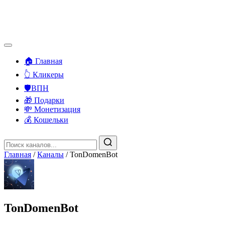
🏠 Главная
👆 Кликеры
🛡️ВПН
🎁 Подарки
💸 Монетизация
💰 Кошельки
Главная
/
Каналы
/
TonDomenBot
TonDomenBot