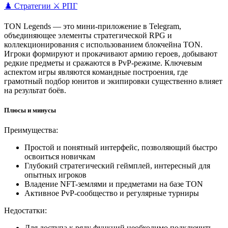
♟️ Стратегии
⚔️ РПГ
TON Legends — это мини-приложение в Telegram,
объединяющее элементы стратегической RPG и
коллекционирования с использованием блокчейна TON.
Игроки формируют и прокачивают армию героев, добывают
редкие предметы и сражаются в PvP-режиме. Ключевым
аспектом игры являются командные построения, где
грамотный подбор юнитов и экипировки существенно влияет
на результат боёв.
Плюсы и минусы
Преимущества:
Простой и понятный интерфейс, позволяющий быстро
освоиться новичкам
Глубокий стратегический геймплей, интересный для
опытных игроков
Владение NFT-землями и предметами на базе TON
Активное PvP-сообщество и регулярные турниры
Недостатки:
Для доступа к ряду функций необходимо подключить