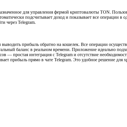
назначенное для управления фермой криптовалюты TON. Пользов
томатически подсчитывает доход и показывает все операции в о
и через Telegram.
и выводить прибыль обратно на кошелек. Все операции осущест
альный баланс в реальном времени. Приложение идеально подход
сов — простая интеграция с Telegram и отсутствие необходимос
ивает прибыль прямо в чате Telegram. Это удобное решение для