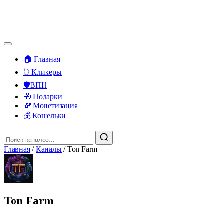
🏠 Главная
👆 Кликеры
🛡️ВПН
🎁 Подарки
💸 Монетизация
💰 Кошельки
Главная
/
Каналы
/
Ton Farm
Ton Farm