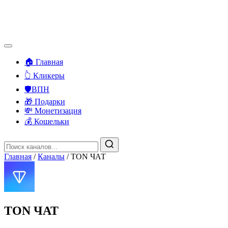
🏠 Главная
👆 Кликеры
🛡️ВПН
🎁 Подарки
💸 Монетизация
💰 Кошельки
Главная
/
Каналы
/
TON ЧАТ
TON ЧАТ